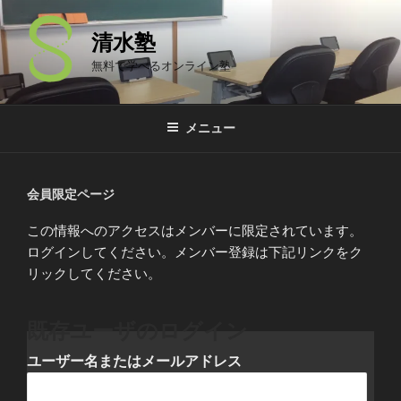
コ
ン
清水塾
テ
無料で学べるオンライン塾
ン
ツ
へ
メニュー
ス
キ
ッ
会員限定ページ
プ
この情報へのアクセスはメンバーに限定されています。
ログインしてください。メンバー登録は下記リンクをク
リックしてください。
既存ユーザのログイン
ユーザー名またはメールアドレス