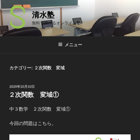
コ
ン
清水塾
テ
無料で学べるオンライン塾
ン
ツ
へ
メニュー
ス
キ
ッ
カテゴリー: ２次関数 変域
プ
投
2020年10月10日
稿
２次関数 変域①
日:
中３数学 ２次関数 変域①
今回の問題はこちら。