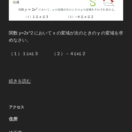
関数 y=2x^2 において x の変域が次のときの y の変域を求
めなさい。
（１）１≦x≦３ （２）－４≦x≦２
“２
続きを読む
次
関
数
アクセス
変
域
住所
①”
の