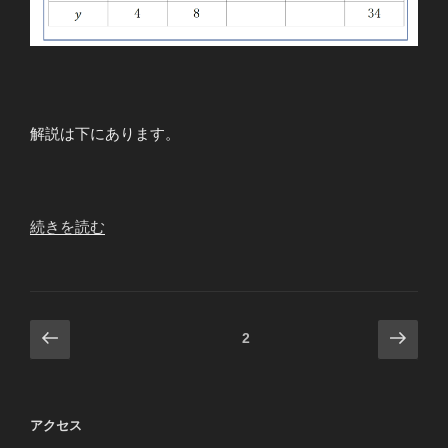
解説は下にあります。
“１
続きを読む
次
関
数
変
投
前
次
ページ
2
化
の
の
稿
の
ペ
ペ
ナ
割
ー
ー
ビ
合
アクセス
ジ
ジ
⑧”
ゲ