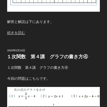
解答と解説は下にあります。
“１
続きを読む
次
関
数
投
2020年5月14日
稿
第
１次関数 第４講 グラフの書き方④
日:
４
講
１次関数 第４講 グラフの書き方④
グ
ラ
今回の問題はこちらです。
フ
の
書
き
方