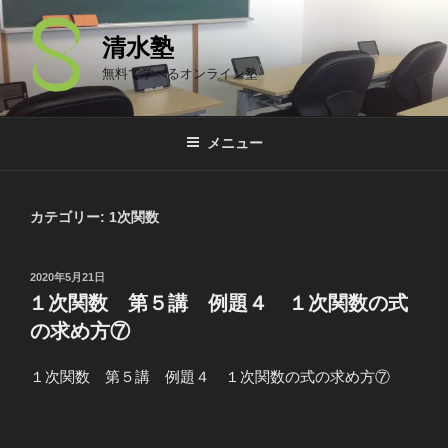
コ
ン
清水塾
テ
無料で学べるオンライン塾
ン
ツ
へ
メニュー
ス
キ
ッ
カテゴリー: 1次関数
プ
投
2020年5月21日
稿
１次関数 第５講 例題４ １次関数の式
日:
の求め方⑦
１次関数 第５講 例題４ １次関数の式の求め方⑦