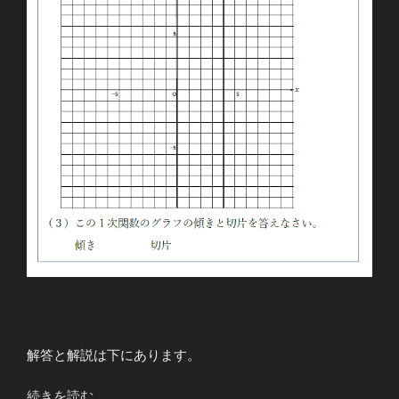
解答と解説は下にあります。
“１
続きを読む