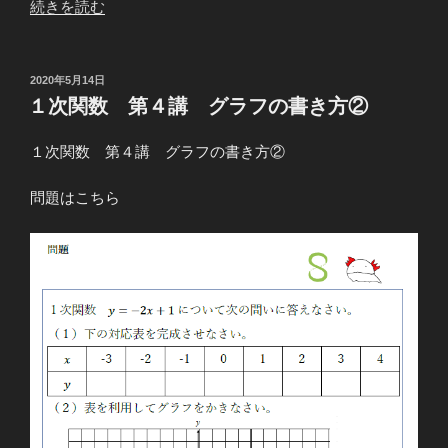
“１
続きを読む
次
関
数
投
2020年5月14日
稿
第
１次関数 第４講 グラフの書き方②
日:
４
講
１次関数 第４講 グラフの書き方②
グ
ラ
問題はこちら
フ
の
書
き
方
③”
の