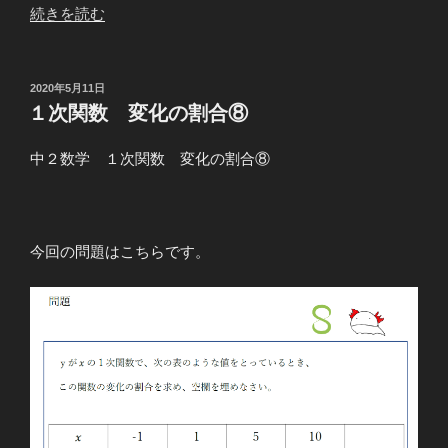
“１
続きを読む
次
関
数
投
2020年5月11日
稿
第
１次関数 変化の割合⑧
日:
４
講
中２数学 １次関数 変化の割合⑧
グ
ラ
フ
今回の問題はこちらです。
の
書
き
方
①”
の