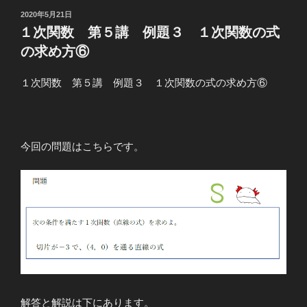
数
投
2020年5月21日
稿
第
１次関数 第５講 例題３ １次関数の式
日:
５
の求め方⑥
講
例
１次関数 第５講 例題３ １次関数の式の求め方⑥
題
２
１
次
今回の問題はこちらです。
関
数
の
式
の
求
め
方
②”
解答と解説は下にあります。