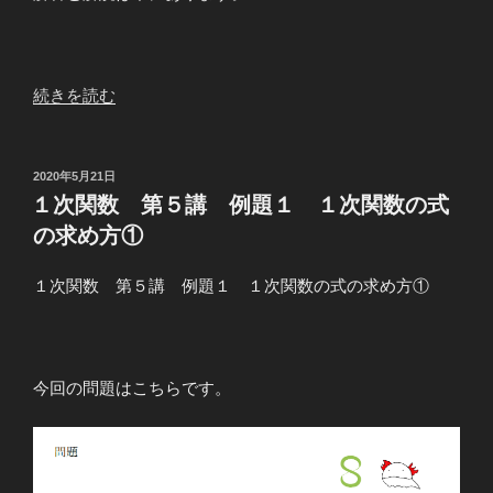
の
“１
続きを読む
次
関
数
投
2020年5月21日
稿
第
１次関数 第５講 例題１ １次関数の式
日:
５
の求め方①
講
例
１次関数 第５講 例題１ １次関数の式の求め方①
題
３
１
次
今回の問題はこちらです。
関
数
の
式