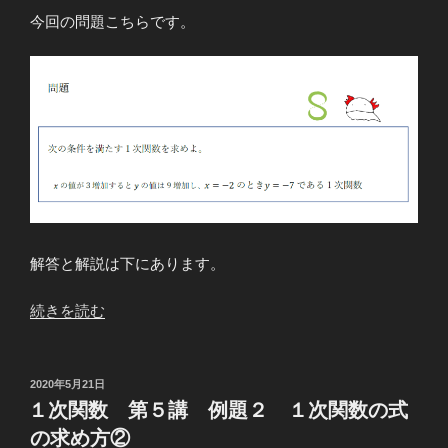
今回の問題こちらです。
解答と解説は下にあります。
“１
続きを読む
次
関
数
投
2020年5月21日
稿
第
１次関数 第５講 例題２ １次関数の式
日:
５
の求め方②