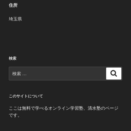
の
住所
ー
シ
埼玉県
ョ
ン
検索
検
検
索
索:
このサイトについて
ここは無料で学べるオンライン学習塾、清水塾のページ
です。