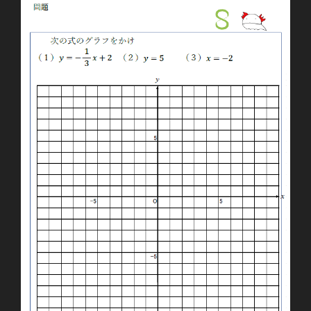
１
次
関
数
の
式
の
求
め
方
①”
の