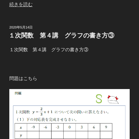
“１
続きを読む
次
関
数
投
2020年5月14日
稿
第
１次関数 第４講 グラフの書き方③
日:
４
講
１次関数 第４講 グラフの書き方③
グ
ラ
フ
問題はこちら
の
書
き
方
④”
の