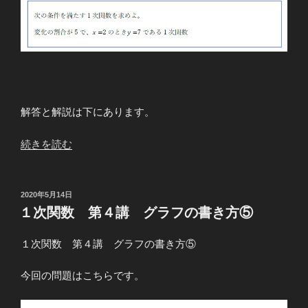
の
求
め
方
⑥”
の
解答と解説は下にあります。
“１
続きを読む
次
関
数
投
2020年5月14日
稿
第
１次関数 第４講 グラフの書き方⑤
日:
５
講
１次関数 第４講 グラフの書き方⑤
例
題
今回の問題はこちらです。
１