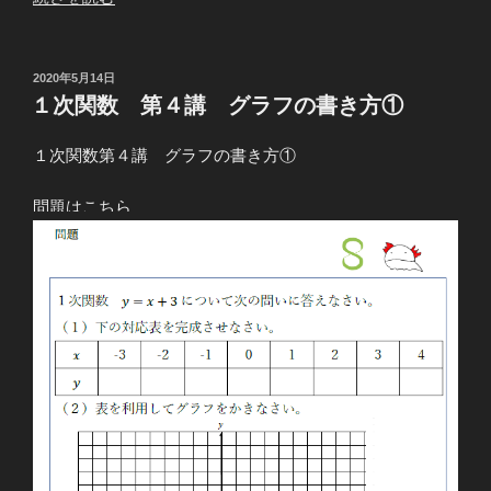
次
関
数
投
2020年5月14日
稿
第
１次関数 第４講 グラフの書き方①
日:
４
講
１次関数第４講 グラフの書き方①
グ
ラ
問題はこちら
フ
の
書
き
方
②”
の