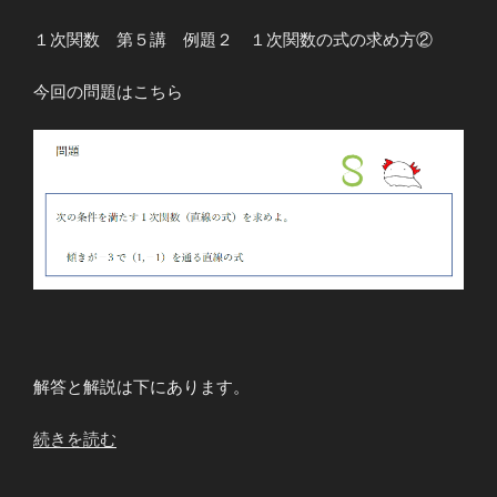
講
例
１次関数 第５講 例題２ １次関数の式の求め方②
題
４
今回の問題はこちら
１
次
関
数
の
式
の
求
め
方
⑦”
解答と解説は下にあります。
の
“１
続きを読む
次
関