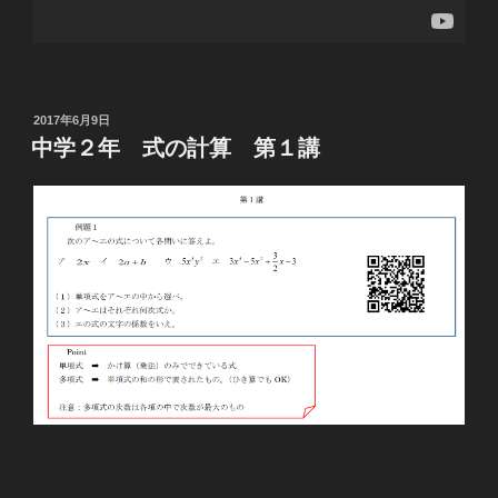
投
2017年6月9日
稿
中学２年 式の計算 第１講
日: