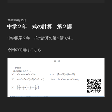
投
2017年6月13日
稿
中学２年 式の計算 第２講
日:
中学数学２年 式の計算の第２講です。
今回の問題はこちら。