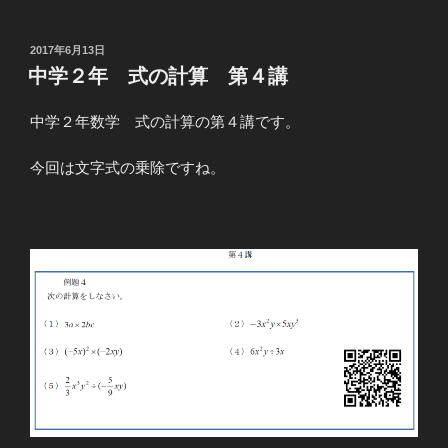
投
2017年6月13日
稿
中学２年 式の計算 第４講
日:
中学２年数学 式の計算の第４講です。
今回は文字式の乗除ですね。