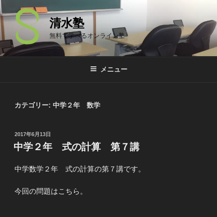
コ
ン
清水塾
テ
無料で学べるオンライン塾
ン
ツ
へ
メニュー
ス
キ
ッ
カテゴリー: 中学２年 数学
プ
投
2017年6月13日
稿
中学２年 式の計算 第７講
日:
中学数学２年 式の計算の第７講です。
今回の問題はこちら。