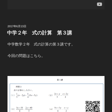
投
2017年6月13日
稿
中学２年 式の計算 第３講
日:
中学数学２年 式の計算の第３講です。
今回の問題はこちら。