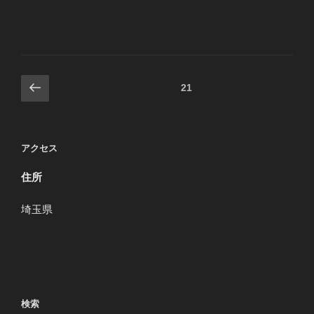
投
前
ページ
21
の
稿
ペ
ナ
ー
ビ
アクセス
ジ
ゲ
住所
ー
シ
埼玉県
ョ
ン
検索