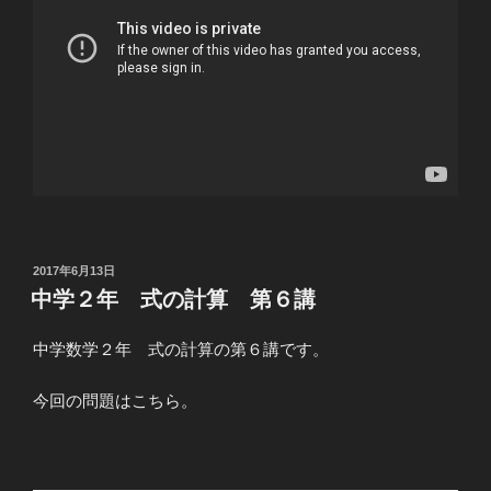
投
2017年6月13日
稿
中学２年 式の計算 第６講
日:
中学数学２年 式の計算の第６講です。
今回の問題はこちら。