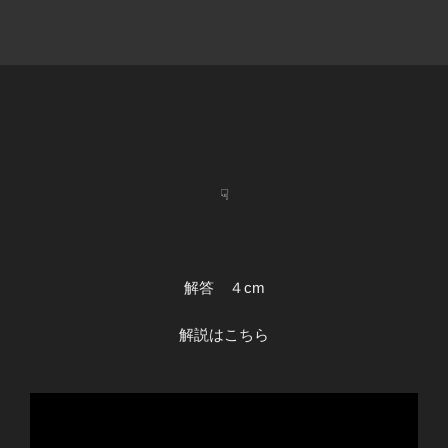
☟
解答 ４cm
解説はこちら