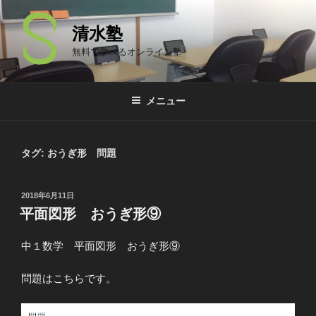
コ
ン
清水塾
テ
無料で学べるオンライン塾
ン
ツ
へ
メニュー
ス
キ
ッ
タグ: おうぎ形 問題
プ
投
2018年6月11日
稿
平面図形 おうぎ形⑨
日:
中１数学 平面図形 おうぎ形⑨
問題はこちらです。