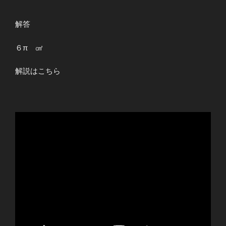
解答
６π ㎠
解説はこちら