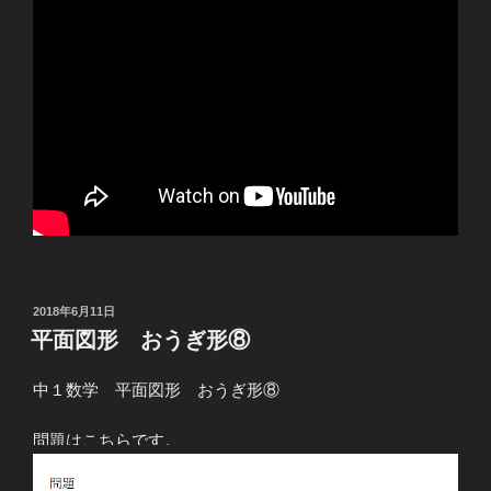
投
2018年6月11日
稿
平面図形 おうぎ形⑧
日:
中１数学 平面図形 おうぎ形⑧
問題はこちらです。