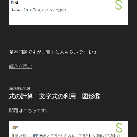
基本問題ですが、苦手な人も多いですよね。
“文
続きを読む
字
に
つ
投
2018年6月1日
稿
い
式の計算 文字式の利用 図形⑥
日:
て
解
問題はこちらです。
く
①”
の