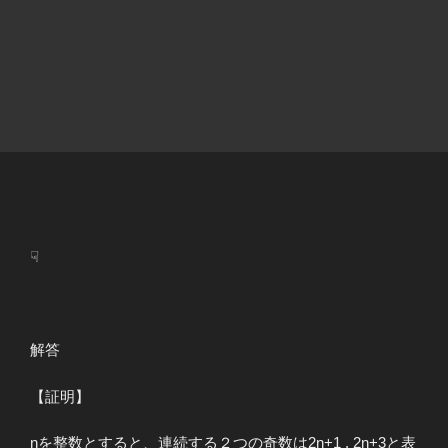
☟
解答
【証明】
nを整数とすると、連続する２つの奇数は2n+1 , 2n+3と表