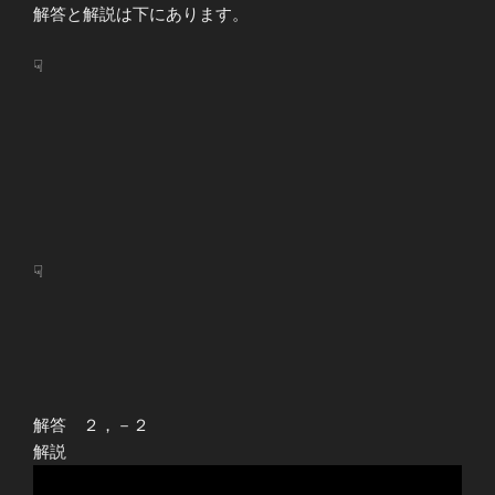
解答と解説は下にあります。
☟
☟
解答 ２，－２
解説