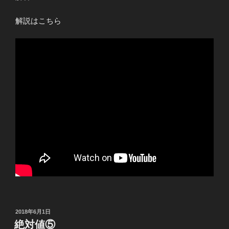
解説はこちら
投
2018年6月1日
稿
絶対値⑤