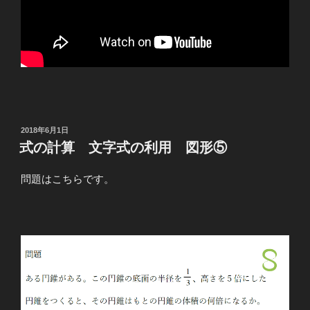
投
2018年6月1日
稿
式の計算 文字式の利用 図形⑤
日:
問題はこちらです。