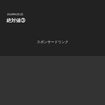
投
2018年6月1日
稿
絶対値③
日:
スポンサードリンク