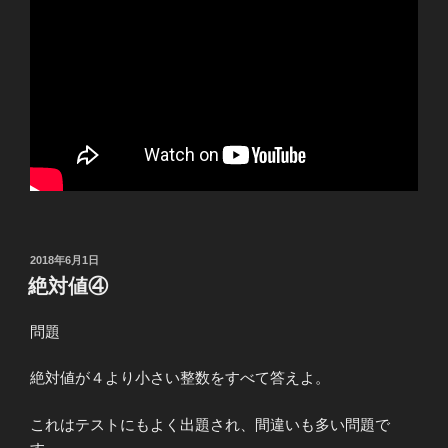
投
2018年6月1日
稿
絶対値④
日:
問題
絶対値が４より小さい整数をすべて答えよ。
これはテストにもよく出題され、間違いも多い問題で