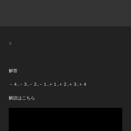
☟
解答
－４,－３,－２,－１,＋１,＋２,＋３,＋４
解説はこちら