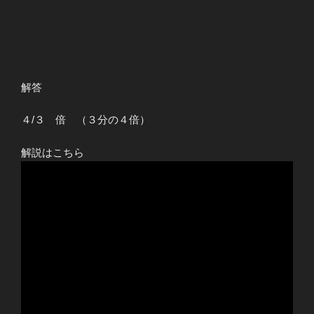
解答
４/３ 倍 （３分の４倍）
解説はこちら