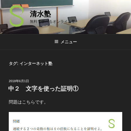
コ
ン
清水塾
テ
無料で学べるオンライン塾
ン
ツ
へ
メニュー
ス
キ
ッ
タグ: インターネット塾
プ
投
2018年6月1日
稿
中２ 文字を使った証明①
日:
問題はこちらです。