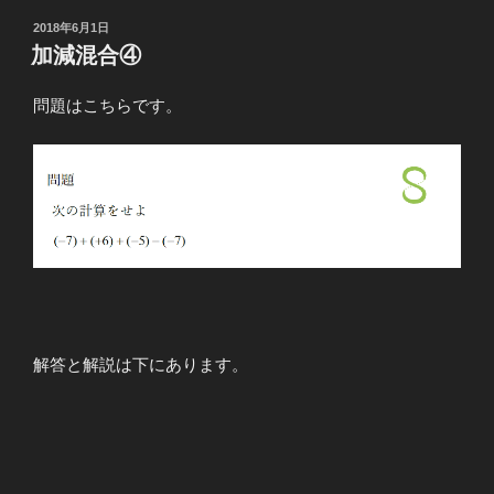
投
2018年6月1日
稿
加減混合④
日:
問題はこちらです。
解答と解説は下にあります。