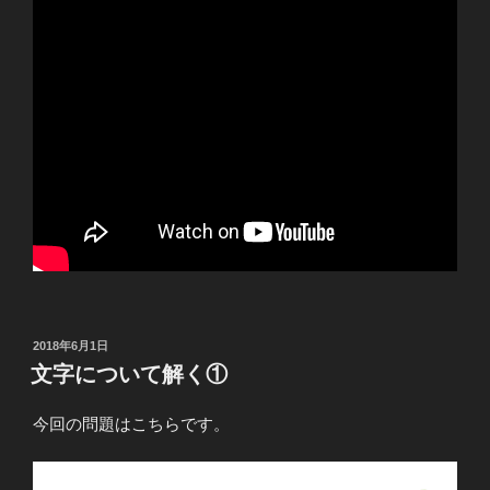
投
2018年6月1日
稿
文字について解く①
日:
今回の問題はこちらです。