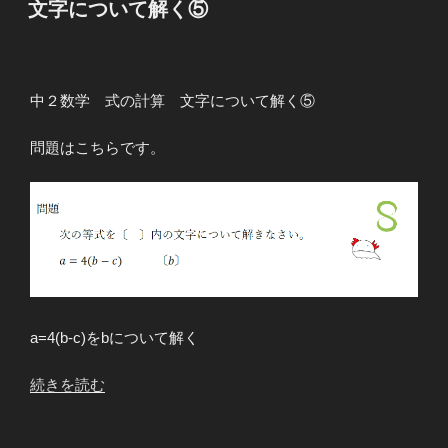
い
文字について解く⑤
日:
て
解
く
⑥”
中２数学 式の計算 文字について解く⑤
の
問題はこちらです。
a=4(b-c)をbについて解く
“文
続きを読む
字
に