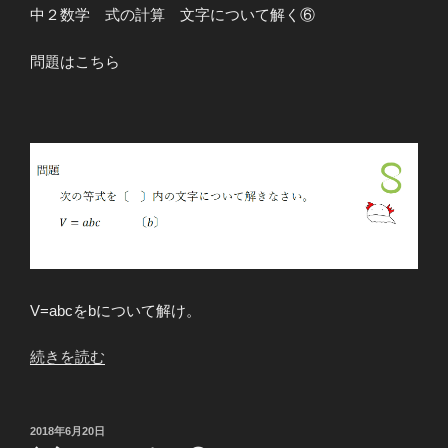
中２数学 式の計算 文字について解く⑥
問題はこちら
V=abcをbについて解け。
“文
続きを読む
字
に
つ
投
2018年6月20日
稿