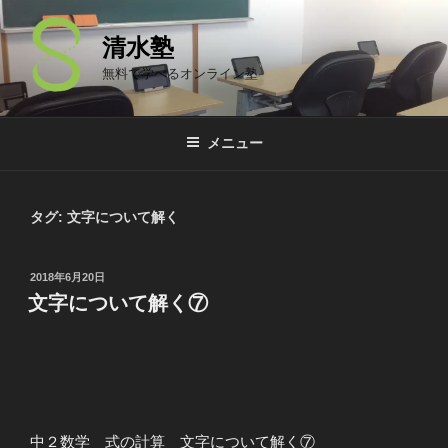
コ
ン
清水塾
テ
無料で学べるオンライン塾
ン
ツ
へ
メニュー
ス
キ
ッ
タグ: 文字について解く
プ
投
2018年6月20日
稿
文字について解く⑦
日:
中２数学 式の計算 文字について解く⑦