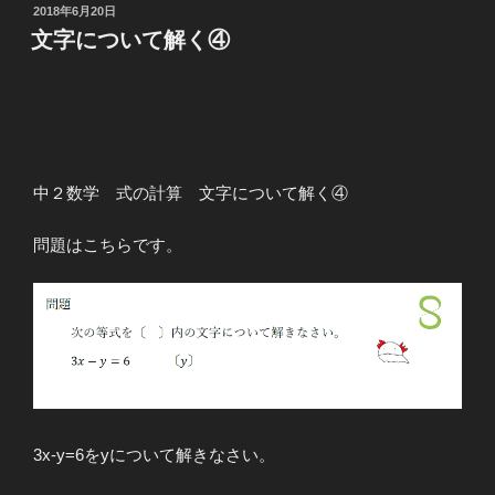
つ
投
2018年6月20日
稿
い
文字について解く④
日:
て
解
く
⑤”
の
中２数学 式の計算 文字について解く④
問題はこちらです。
3x-y=6をyについて解きなさい。