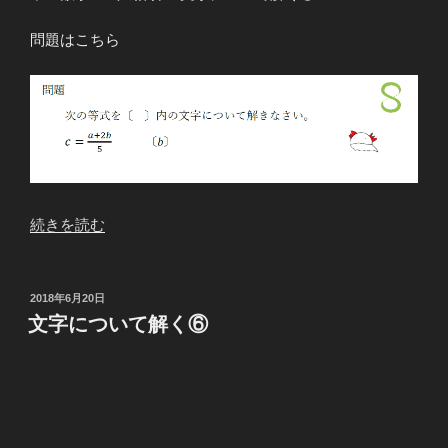
問題はこちら
“文
続きを読む
字
に
つ
投
2018年6月20日
稿
い
文字について解く⑥
日:
て
解
く
⑦”
の