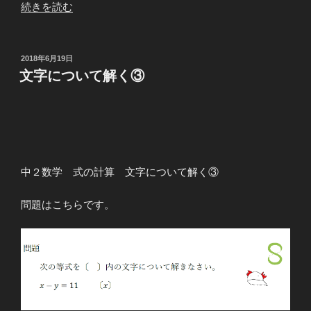
“文
続きを読む
字
に
つ
投
2018年6月19日
稿
い
文字について解く③
日:
て
解
く
④”
の
中２数学 式の計算 文字について解く③
問題はこちらです。