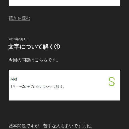
“文
続きを読む
字
に
つ
投
2018年6月1日
稿
い
文字について解く①
日:
て
解
今回の問題はこちらです。
く
②”
の
基本問題ですが、苦手な人も多いですよね。