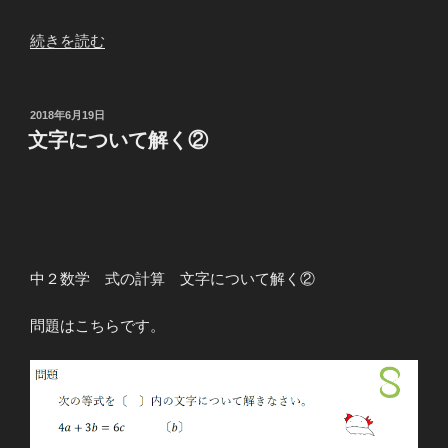
“文
続きを読む
字
に
つ
投
2018年6月19日
稿
い
文字について解く②
日:
て
解
く
③”
の
中２数学 式の計算 文字について解く②
問題はこちらです。