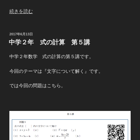
“文
続きを読む
字
に
つ
投
2017年6月13日
稿
い
中学２年 式の計算 第５講
日:
て
解
中学２年数学 式の計算の第５講です。
く
①”
今回のテーマは『文字について解く』です。
の
では今回の問題はこちら。