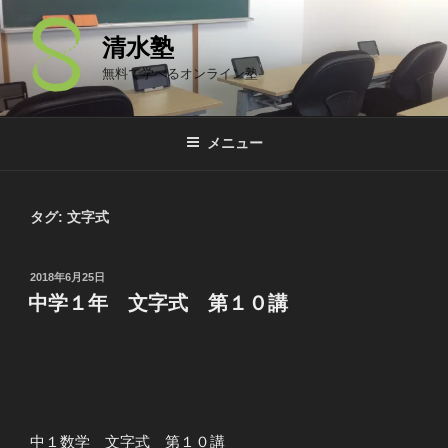
コ
ン
清水塾
テ
無料で学べるオンライン塾
ン
ツ
へ
メニュー
ス
キ
ッ
タグ: 文字式
プ
投
2018年6月25日
稿
中学１年 文字式 第１０講
日:
中１数学 文字式 第１０講