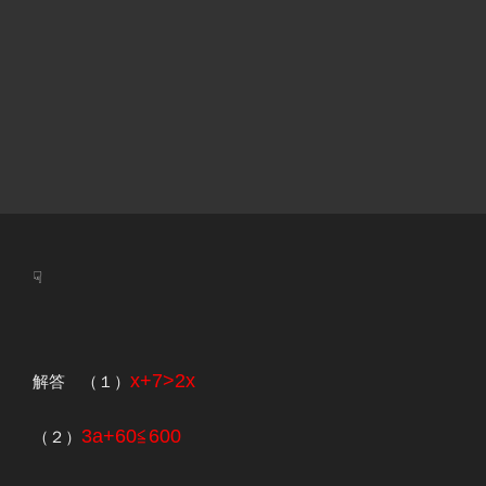
☟
x+7>2x
解答 （１）
3a+60≦600
（２）