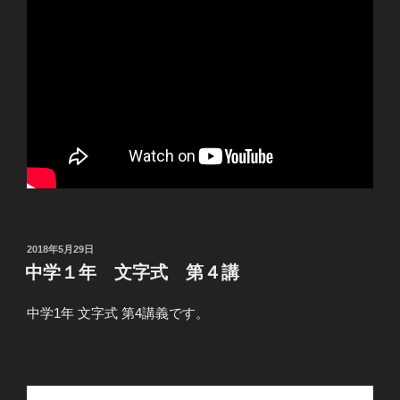
投
2018年5月29日
稿
中学１年 文字式 第４講
日:
中学1年 文字式 第4講義です。