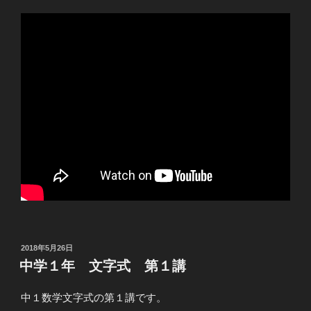
投
2018年5月26日
稿
中学１年 文字式 第１講
日:
中１数学文字式の第１講です。