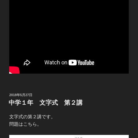
投
2018年5月27日
稿
中学１年 文字式 第２講
日:
文字式の第２講です。
問題はこちら。