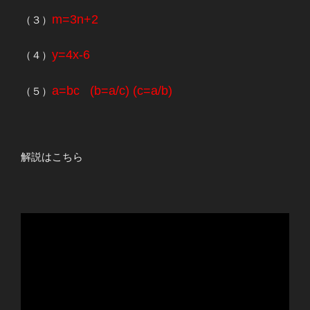
m=3n+2
（３）
y=4x-6
（４）
a=bc (b=a/c) (c=a/b)
（５）
解説はこちら