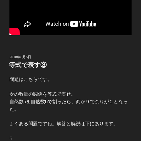
投
2018年6月5日
稿
等式で表す③
日:
問題はこちらです。
次の数量の関係を等式で表せ。
自然数aを自然数bで割ったら、商が９で余りが２となっ
た。
よくある問題ですね。解答と解説は下にあります。
☟