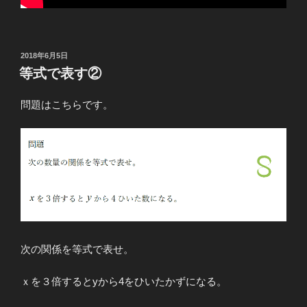
投
2018年6月5日
稿
等式で表す②
日:
問題はこちらです。
次の関係を等式で表せ。
ｘを３倍するとyから4をひいたかずになる。