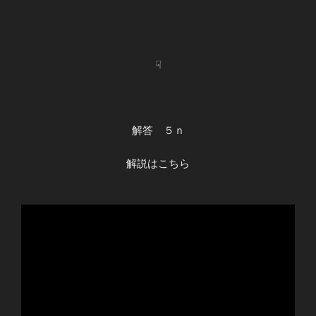
☟
解答 ５ｎ
解説はこちら