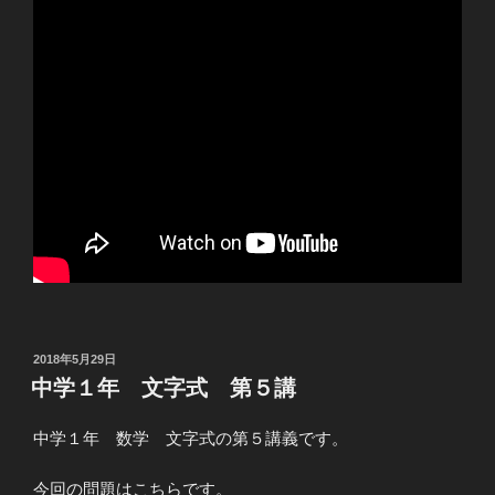
投
2018年5月29日
稿
中学１年 文字式 第５講
日:
中学１年 数学 文字式の第５講義です。
今回の問題はこちらです。