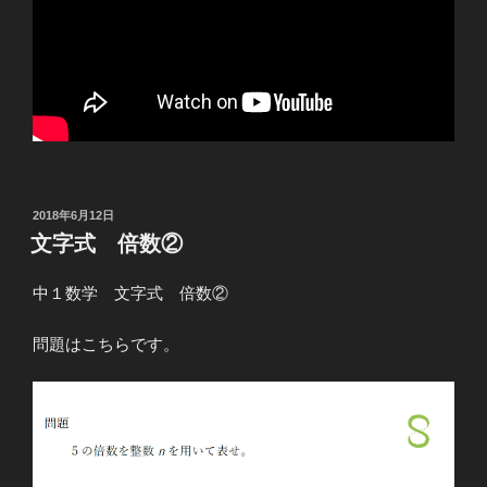
投
2018年6月12日
稿
文字式 倍数②
日:
中１数学 文字式 倍数②
問題はこちらです。