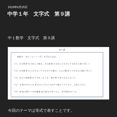
投
2018年6月25日
稿
中学１年 文字式 第９講
日:
中１数学 文字式 第９講
今回のテーマは等式で表すことです。