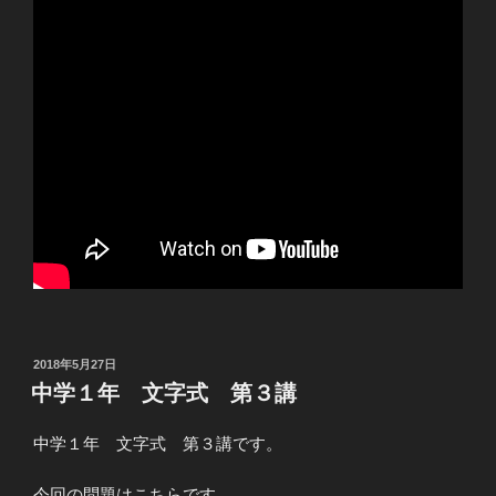
投
2018年5月27日
稿
中学１年 文字式 第３講
日:
中学１年 文字式 第３講です。
今回の問題はこちらです。