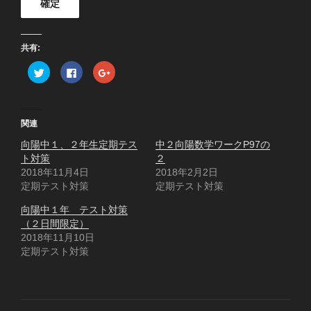
共有:
ク
F
ク
リ
a
リ
ッ
c
ッ
ク
e
ク
し
b
し
て
o
て
T
o
G
関連
w
k
o
i
で
o
向陽中１、２年生定期テス
t
共
g
中２向陽数学ワークP97の
t
有
l
ト対策
２
e
す
e
r
る
+
2018年11月4日
2018年2月2日
で
に
で
定期テスト対策
共
は
共
定期テスト対策
有
ク
有
(
リ
(
向陽中１年 テスト対策
新
ッ
新
し
ク
し
（２日間限定）
い
し
い
ウ
て
ウ
2018年11月10日
ィ
く
ィ
定期テスト対策
ン
だ
ン
ド
さ
ド
ウ
い
ウ
で
(
で
開
新
開
き
し
き
ま
い
ま