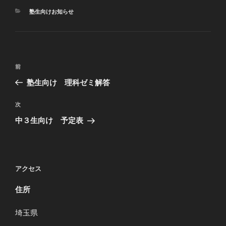
す
ウ
す
)
ィ
)
カ
ン
塾生向けお知らせ
ド
テ
ウ
ゴ
で
開
リ
き
ー
ま
す
投
)
過
前
稿
去
塾生向け 理科ゼミ解答
ナ
の
ビ
投
次
次
稿
ゲ
の
中３生向け 予定表
投
ー
稿
シ
ョ
アクセス
ン
住所
埼玉県