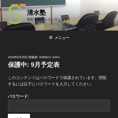
コ
ン
清水塾
テ
無料で学べるオンライン塾
ン
ツ
へ
メニュー
ス
キ
ッ
投
2018年8月29日
投稿者:
SHIMIZU-JUKU
プ
稿
保護中: 9月予定表
日:
このコンテンツはパスワードで保護されています。閲覧
するには以下にパスワードを入力してください。
パスワード: