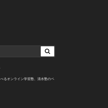
検
索
て
学べるオンライン学習塾、清水塾のペ