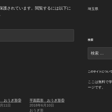
保護されています。閲覧するには以下に
埼玉県
。
検索
検
索:
このサイトについ
ここは無料で
ージです。
形 おうぎ形⑨
平面図形 おうぎ形⑥
6月11日
2018年6月10日
形
おうぎ形