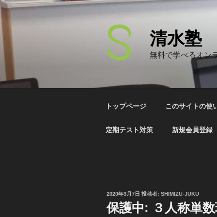
コ
ン
テ
清水塾
ン
ツ
無料で学べるオン
へ
ス
キ
ッ
トップページ
このサイトの使
プ
定期テスト対策
新規会員登録
投
2020年3月7日
投稿者:
SHIMIZU-JUKU
稿
保護中: ３人称単
日: