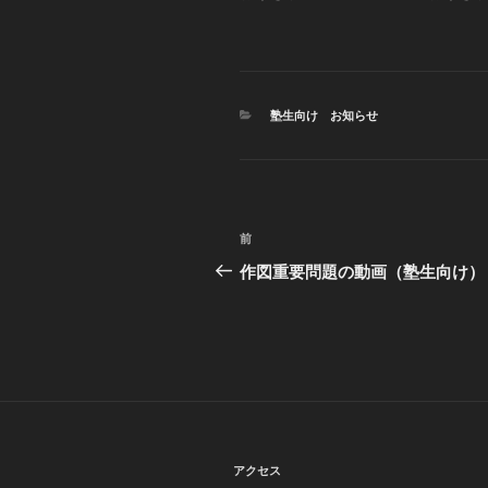
共
は
共
有
ク
有
(
リ
(
新
ッ
新
し
ク
し
い
し
い
ウ
て
ウ
ィ
く
ィ
ン
カ
だ
ン
塾生向け お知らせ
ド
さ
ド
テ
ウ
い
ウ
ゴ
で
(
で
開
リ
新
開
き
し
き
ー
ま
い
ま
す
ウ
す
)
ィ
)
投
ン
過
前
ド
ウ
稿
去
作図重要問題の動画（塾生向け）
で
開
の
き
ナ
ま
投
す
)
ビ
稿
ゲ
ー
シ
アクセス