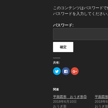
このコンテンツはパスワードで
パスワードを入力してください
パスワード:
共有:
ク
F
ク
リ
a
リ
ッ
c
ッ
ク
e
ク
し
b
し
て
o
て
T
o
G
関連
w
k
o
i
で
o
t
共
g
平面図形 おうぎ形⑤
平面図
t
有
l
2018年6月10日
2018年
e
す
e
r
る
+
おうぎ形
おうぎ
で
に
で