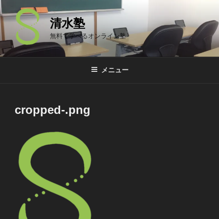
コ
ン
清水塾
テ
無料で学べるオンライン塾
ン
ツ
へ
メニュー
ス
キ
ッ
cropped-.png
プ