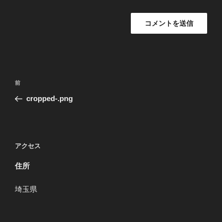
投
過
前
稿
去
cropped-.png
ナ
の
ビ
投
稿
ゲ
ー
アクセス
シ
住所
ョ
ン
埼玉県