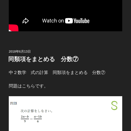
投
2018年6月13日
稿
同類項をまとめる 分数⑦
日:
中２数学 式の計算 同類項をまとめる 分数⑦
問題はこちらです。