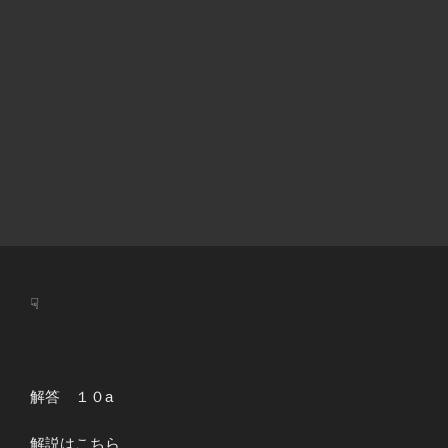
☟
解答 １０a
解説はこちら