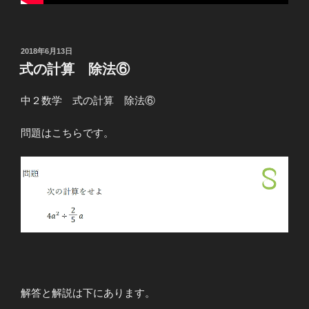
投
2018年6月13日
稿
式の計算 除法⑥
日:
中２数学 式の計算 除法⑥
問題はこちらです。
解答と解説は下にあります。