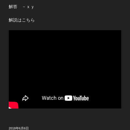
解答 －ｘｙ
解説はこちら
投
2018年6月6日