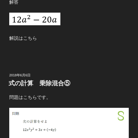
解答
解説はこちら
投
2018年6月6日
稿
式の計算 乗除混合⑤
日:
問題はこちらです。