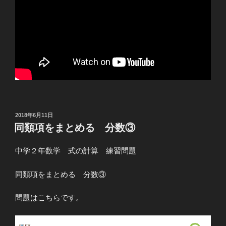
投
2018年6月11日
稿
同類項をまとめる 分数③
日:
中学２年数学 式の計算 練習問題
同類項をまとめる 分数③
問題はこちらです。