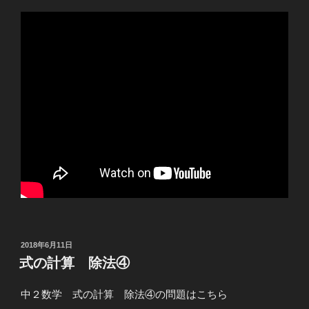
投
2018年6月11日
稿
式の計算 除法④
日:
中２数学 式の計算 除法④の問題はこちら