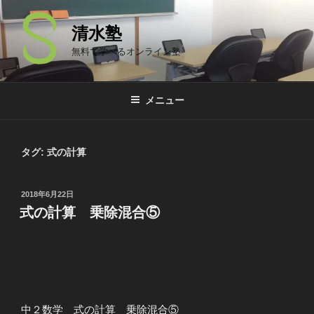
コ
ン
清水塾
テ
無料で学べるオンライン塾
ン
ツ
へ
メニュー
ス
キ
ッ
タグ: 式の計算
プ
投
2018年6月22日
稿
式の計算 乗除混合⑤
日:
中２数学 式の計算 乗除混合⑤