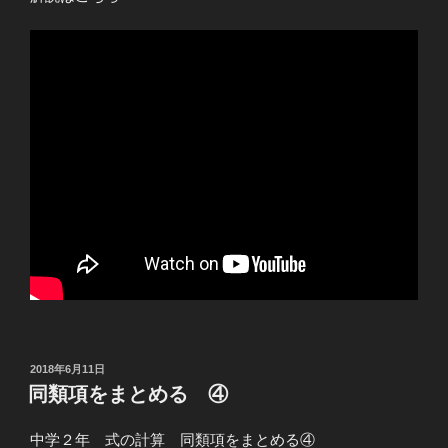
投
2018年6月11日
稿
同類項をまとめる ④
日:
中学２年 式の計算 同類項をまとめる④