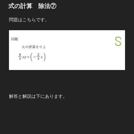
稿
式の計算 除法⑦
日:
問題はこちらです。
解答と解説は下にあります。