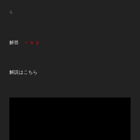
☟
－ｘｙ
解答
解説はこちら