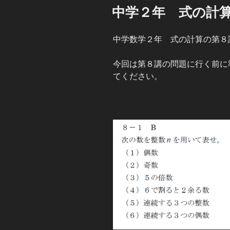
稿
中学２年 式の計
日:
中学数学２年 式の計算の第８
今回は第８講の問題に行く前に
てください。