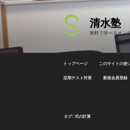
コ
ン
テ
清水塾
ン
ツ
無料で学べるオン
へ
ス
キ
ッ
トップページ
このサイトの使
プ
定期テスト対策
新規会員登録
タグ: 式の計算