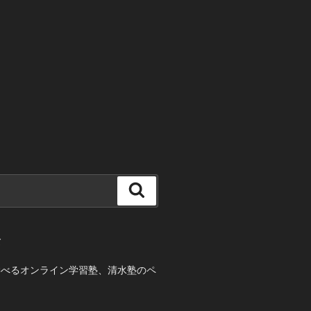
検
索
て
学べるオンライン学習塾、清水塾のペ