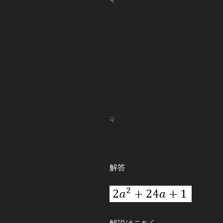
☟
☟
解答