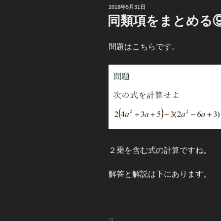
投
2018年5月31日
稿
同類項をまとめる
日:
問題はこちらです。
２乗を含む式の計算ですね。
解答と解説は下にあります。