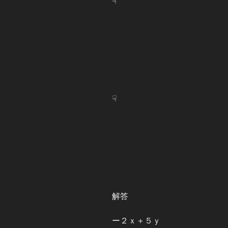
☟
☟
解答
ー２ｘ＋５ｙ