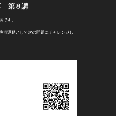
算 第８講
講です。
準備運動として次の問題にチャレンジし