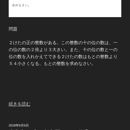
問題
２けたの正の整数がある。この整数の十の位の数は、一
の位の数の２倍より３大きい。また、十の位の数と一の
位の数を入れかえてできる２けたの数はもとの整数より
５４小さくなる。もとの整数を求めなさい。
“連
続きを読む
立
方
程
投
2018年9月6日