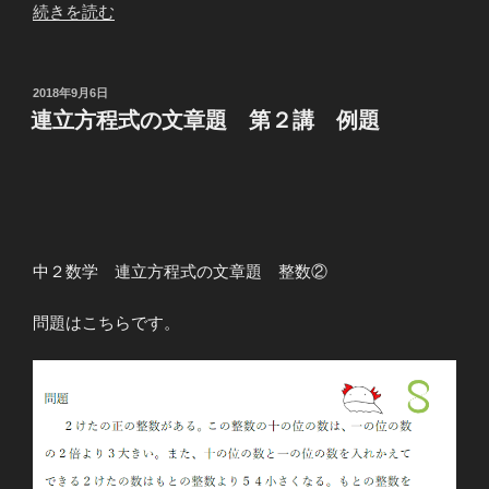
“連
続きを読む
立
方
程
投
2018年9月6日
稿
式
連立方程式の文章題 第２講 例題
日:
文
章
題
割
合
中２数学 連立方程式の文章題 整数②
と
増
問題はこちらです。
減
③”
の