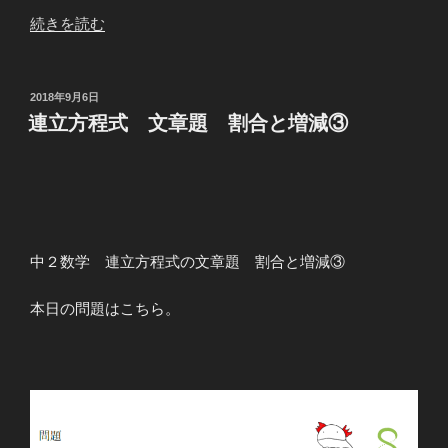
“連
続きを読む
立
方
程
投
2018年9月6日
稿
式
連立方程式 文章題 割合と増減③
日:
文
章
題
速
さ
中２数学 連立方程式の文章題 割合と増減③
⑨”
の
本日の問題はこちら。