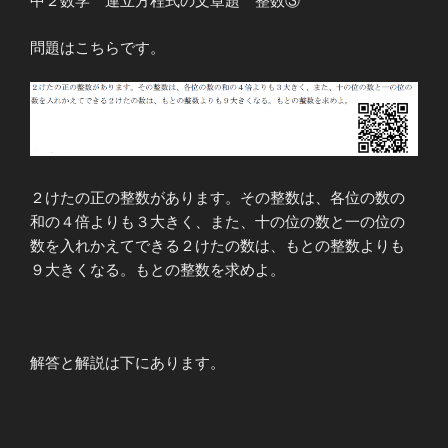
中２数学 連立方程式の文章題 整数③
他
①”
問題はこちらです。
の
２けたの正の整数があります。その整数は、各位の数の
和の４倍よりも３大きく、また、十の位の数と一の位の
数を入れかえてできる２けたの数は、もとの整数よりも
９大きくなる。もとの整数を求めよ。
解答と解説は下にあります。