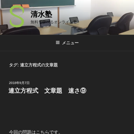
コ
ン
清水塾
テ
無料で学べるオンライン塾
ン
ツ
へ
メニュー
ス
キ
ッ
タグ: 連立方程式の文章題
プ
投
2018年9月7日
稿
連立方程式 文章題 速さ⑨
日:
今回の問題はこちらです。