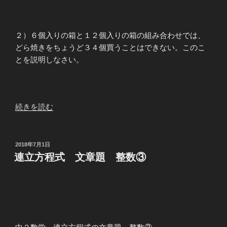
２）６個入りの箱と１２個入りの箱の組み合わせでは、
どら焼きをちょうど３４個買うことはできない。このこ
とを説明しなさい。
“連
続きを読む
立
方
程
投
2018年7月1日
稿
式
連立方程式 文章題 整数③
日:
文
章
題
そ
の