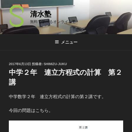
コ
ン
清水塾
テ
無料で学べるオンライン塾
ン
ツ
へ
メニュー
ス
キ
ッ
投
2017年6月13日
投稿者:
SHIMIZU-JUKU
プ
稿
中学２年 連立方程式の計算 第２
日:
講
中学数学２年 連立方程式の計算の第２講です。
今回の問題はこちら。