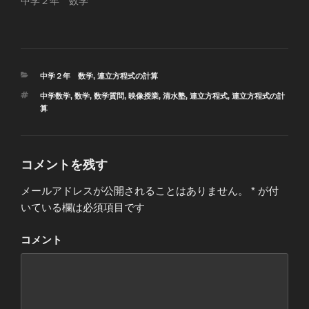
中学２年 数学
ン
だ
ン
ド
さ
ド
ウ
い
ウ
で
(
で
開
新
開
き
し
き
ま
い
ま
す
ウ
す
)
ィ
)
カ
ン
中学２年 数学
,
連立方程式の計算
ド
テ
ウ
タ
中学数学
,
数学
,
数学質問
,
映像授業
,
清水塾
,
連立方程式
,
連立方程式の計
ゴ
で
グ
算
開
リ
き
ー
ま
す
)
コメントを残す
メールアドレスが公開されることはありません。
*
が付
いている欄は必須項目です
コメント