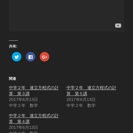
共有:
ク
F
ク
リ
a
リ
ッ
c
ッ
ク
e
ク
し
b
し
て
o
て
T
o
G
関連
w
k
o
i
で
o
中学２年 連立方程式の計
t
共
g
中学２年 連立方程式の計
t
有
l
算 第３講
算 第５講
e
す
e
r
る
+
2017年6月13日
2017年6月13日
で
に
で
中学２年 数学
共
は
共
中学２年 数学
有
ク
有
(
リ
(
中学２年 連立方程式の計
新
ッ
新
し
ク
し
算 第４講
い
し
い
ウ
て
ウ
2017年6月13日
ィ
く
ィ