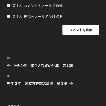
新しいコメントをメールで通知
新しい投稿をメールで受け取る
投
過
前
稿
去
中学２年 連立方程式の計算 第１講
ナ
の
ビ
投
次
次
稿
ゲ
の
中学２年 連立方程式の計算 第３講
投
ー
稿
シ
ョ