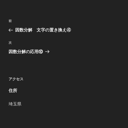
投
過
前
稿
去
因数分解 文字の置き換え④
ナ
の
ビ
投
次
次
稿
ゲ
の
因数分解の応用⑩
投
ー
稿
シ
ョ
アクセス
ン
住所
埼玉県