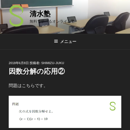
コ
ン
清水塾
テ
無料で学べるオンライン塾
ン
ツ
へ
メニュー
ス
キ
ッ
投
2018年6月8日
投稿者:
SHIMIZU-JUKU
プ
稿
因数分解の応用②
日:
問題はこちらです。