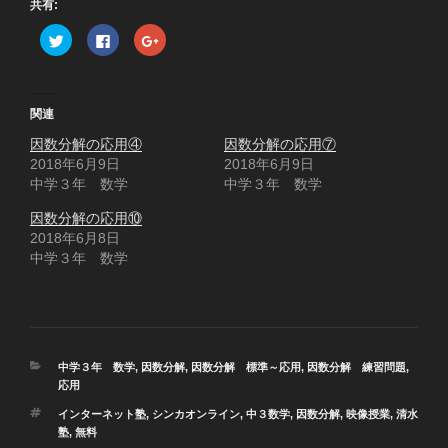
共有:
ク
F
ク
リ
a
リ
ッ
c
ッ
ク
e
ク
し
b
し
て
o
て
T
o
G
関連
w
k
o
i
で
o
因数分解の応用④
t
共
g
因数分解の応用⑦
t
有
l
2018年6月9日
2018年6月9日
e
す
e
r
る
+
中学３年 数学
中学３年 数学
で
に
で
共
は
共
有
ク
有
因数分解の応用⑩
(
リ
(
2018年6月8日
新
ッ
新
し
ク
し
中学３年 数学
い
し
い
ウ
て
ウ
ィ
く
ィ
ン
だ
ン
ド
さ
ド
ウ
い
ウ
で
(
で
開
新
開
き
し
き
カ
中学３年 数学
,
因数分解
,
因数分解 標準～応用
,
因数分解 練習問題
,
ま
い
ま
す
ウ
す
テ
応用
)
ィ
)
ゴ
ン
タ
インターネット塾
,
シンカオンライン
,
中３数学
,
因数分解
,
映像授業
,
清水
ド
リ
ウ
グ
塾
,
無料
ー
で