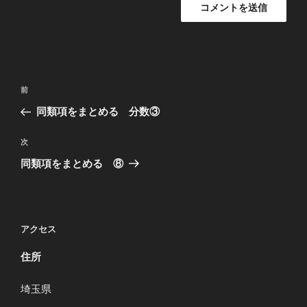
投
過
前
稿
去
同類項をまとめる 分数③
ナ
の
ビ
投
次
次
稿
ゲ
の
同類項をまとめる ⑧
投
ー
稿
シ
ョ
アクセス
ン
住所
埼玉県