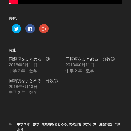
共有:
ク
F
ク
リ
a
リ
ッ
c
ッ
ク
e
ク
し
b
し
て
o
て
T
o
G
関連
w
k
o
i
で
o
同類項をまとめる ⑧
t
共
g
同類項をまとめる 分数③
t
有
l
2018年6月11日
2018年6月11日
e
す
e
r
る
+
中学２年 数学
中学２年 数学
で
に
で
共
は
共
有
ク
有
同類項をまとめる 分数⑦
(
リ
(
2018年6月13日
新
ッ
新
し
ク
し
中学２年 数学
い
し
い
ウ
て
ウ
ィ
く
ィ
ン
だ
ン
ド
さ
ド
ウ
い
ウ
で
(
で
開
新
開
き
し
き
カ
中学２年 数学
,
同類項をまとめる
,
式の計算
,
式の計算 練習問題
,
２乗
ま
い
ま
す
ウ
す
テ
あり