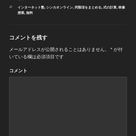
)
ィ
)
ゴ
ン
タ
インターネット塾
,
シンカオンライン
,
同類項をまとめる
,
式の計算
,
映像
ド
リ
ウ
グ
授業
,
無料
ー
で
開
き
ま
す
)
コメントを残す
メールアドレスが公開されることはありません。
*
が付
いている欄は必須項目です
コメント