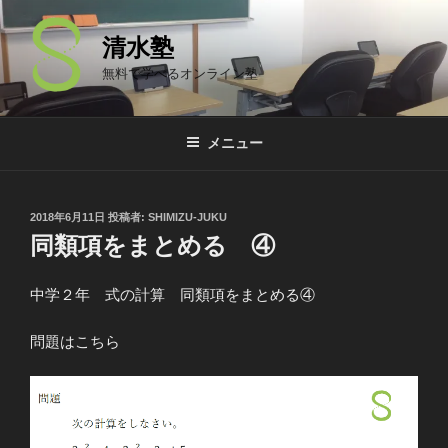
コ
ン
清水塾
テ
無料で学べるオンライン塾
ン
ツ
へ
メニュー
ス
キ
ッ
投
2018年6月11日
投稿者:
SHIMIZU-JUKU
プ
稿
同類項をまとめる ④
日:
中学２年 式の計算 同類項をまとめる④
問題はこちら