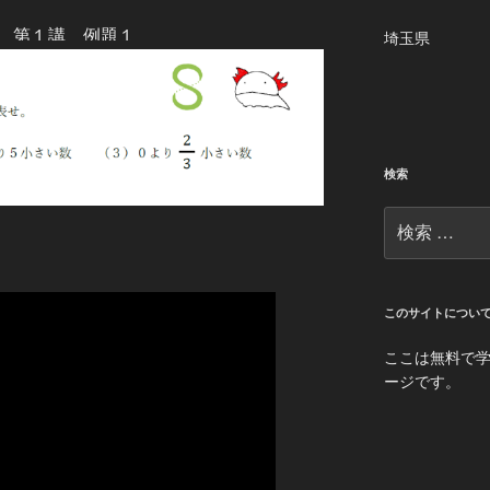
 第１講 例題１
埼玉県
検索
検
索:
このサイトについ
ここは無料で
ージです。