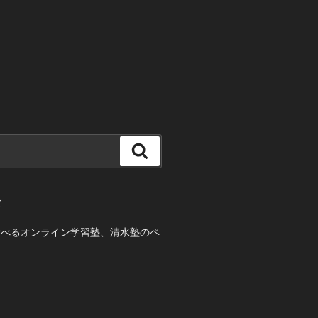
検
索
て
学べるオンライン学習塾、清水塾のペ