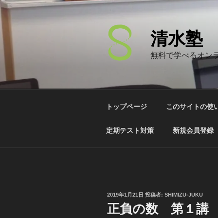
コ
ン
テ
清水塾
ン
ツ
無料で学べるオン
へ
ス
キ
ッ
トップページ
このサイトの使
プ
定期テスト対策
新規会員登録
投
2019年1月21日
投稿者:
SHIMIZU-JUKU
稿
正負の数 第１講
日: