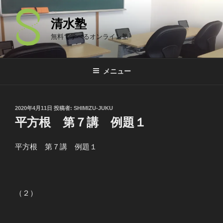
コ
ン
清水塾
テ
無料で学べるオンライン塾
ン
ツ
へ
メニュー
ス
キ
ッ
投
2020年4月11日
投稿者:
SHIMIZU-JUKU
プ
稿
平方根 第７講 例題１
日:
平方根 第７講 例題１
（２）