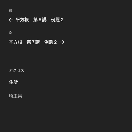
投
過
前
稿
去
平方根 第５講 例題２
ナ
の
ビ
投
次
次
稿
ゲ
の
平方根 第７講 例題２
投
ー
稿
シ
ョ
アクセス
ン
住所
埼玉県