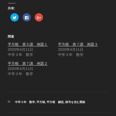
共有:
ク
F
ク
リ
a
リ
ッ
c
ッ
ク
e
ク
し
b
し
て
o
て
T
o
G
関連
w
k
o
i
で
o
平方根 第５講 例題１
t
共
g
平方根 第７講 例題３
t
有
l
2020年4月11日
2020年4月11日
e
す
e
r
る
+
中学３年 数学
中学３年 数学
で
に
で
共
は
共
有
ク
有
平方根 第７講 例題２
(
リ
(
2020年4月11日
新
ッ
新
し
ク
し
中学３年 数学
い
し
い
ウ
て
ウ
ィ
く
ィ
ン
だ
ン
ド
さ
ド
ウ
い
ウ
で
(
で
開
新
開
き
し
き
カ
中学３年 数学
,
平方根
,
平方根 解説
,
根号を含む乗除
ま
い
ま
す
ウ
す
テ
)
ィ
)
ゴ
ン
ド
リ