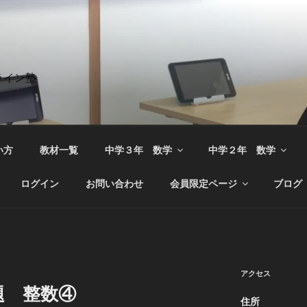
ライン塾
い方
教材一覧
中学３年 数学
中学２年 数学
ログイン
お問い合わせ
会員限定ページ
ブログ
アクセス
題 整数④
住所