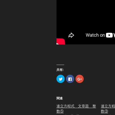
共有:
ク
F
ク
リ
a
リ
ッ
c
ッ
ク
e
ク
し
b
し
て
o
て
T
o
G
関連
w
k
o
i
で
o
t
共
g
連立方程式 文章題 整
連立方
t
有
l
数⑤
数③
e
す
e
r
る
+