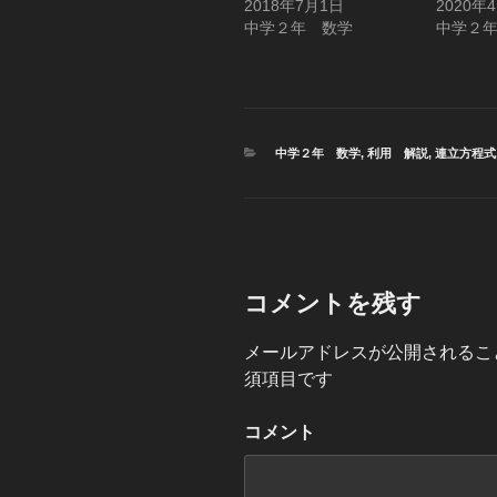
2018年7月1日
2020年
で
に
で
共
は
共
中学２年 数学
中学２
有
ク
有
(
リ
(
新
ッ
新
し
ク
し
い
し
い
ウ
て
ウ
ィ
く
ィ
ン
だ
ン
ド
さ
ド
カ
中学２年 数学
,
利用 解説
,
連立方程式
ウ
い
ウ
で
テ
(
で
開
新
開
ゴ
き
し
き
リ
ま
い
ま
す
ー
ウ
す
)
ィ
)
ン
ド
ウ
で
コメントを残す
開
き
ま
す
メールアドレスが公開されるこ
)
須項目です
コメント