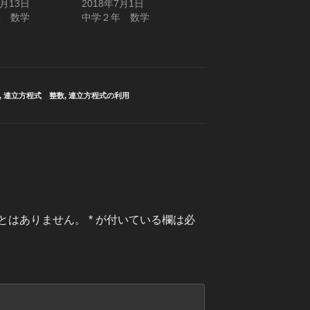
4月13日
2018年7月1日
年 数学
中学２年 数学
,
連立方程式 整数
,
連立方程式の利用
とはありません。
*
が付いている欄は必