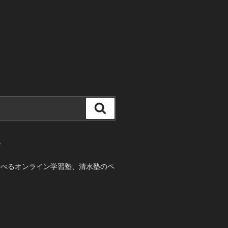
検
索
て
学べるオンライン学習塾、清水塾のペ