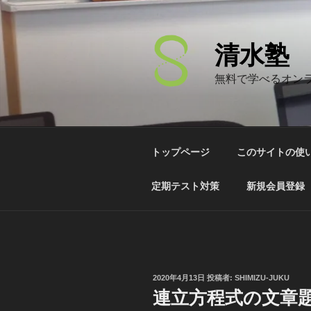
コ
ン
テ
清水塾
ン
ツ
無料で学べるオン
へ
ス
キ
ッ
トップページ
このサイトの使
プ
定期テスト対策
新規会員登録
投
2020年4月13日
投稿者:
SHIMIZU-JUKU
稿
連立方程式の文章
日: