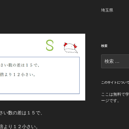
埼玉県
検索
検
索:
このサイトについ
ここは無料で
ージです。
さい数の差は１５で、
倍より１２小さい。