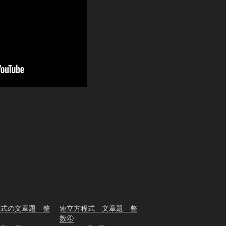
程式の文章題 整
連立方程式 文章題 整
数④