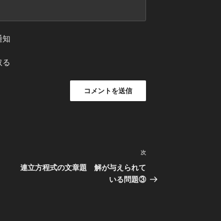
通知
取る
次
次
の
連立方程式の文章題 解が与えられて
投
いる問題③
稿