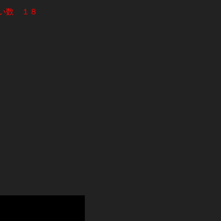
い数 １８