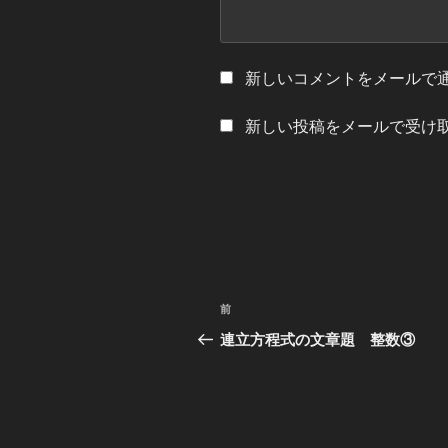
新しいコメントをメールで
新しい投稿をメールで受け
投
過
前
稿
去
連立方程式の文章題 整数③
の
ナ
投
ビ
稿
ゲ