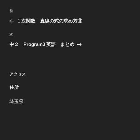
投
過
前
稿
去
１次関数 直線の式の求め方⑪
ナ
の
ビ
投
次
次
稿
ゲ
の
中２ Program3 英語 まとめ
投
ー
稿
シ
ョ
アクセス
ン
住所
埼玉県