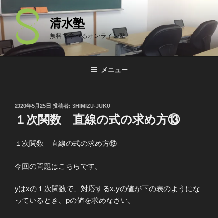
コ
ン
清水塾
テ
無料で学べるオンライン塾
ン
ツ
へ
メニュー
ス
キ
ッ
投
2020年5月25日
投稿者:
SHIMIZU-JUKU
プ
稿
１次関数 直線の式の求め方⑬
日:
１次関数 直線の式の求め方⑬
今回の問題はこちらです。
yはxの１次関数で、対応するx,yの値が下の表のようにな
っているとき、pの値を求めなさい。