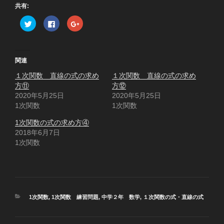
共有:
ク
F
ク
リ
a
リ
ッ
c
ッ
ク
e
ク
し
b
し
て
o
て
T
o
G
関連
w
k
o
i
で
o
１次関数 直線の式の求め
t
共
g
１次関数 直線の式の求め
t
有
l
方⑪
方⑫
e
す
e
r
る
+
2020年5月25日
2020年5月25日
で
に
で
1次関数
共
は
共
1次関数
有
ク
有
(
リ
(
1次関数の式の求め方④
新
ッ
新
し
ク
し
2018年6月7日
い
し
い
ウ
て
ウ
1次関数
ィ
く
ィ
ン
だ
ン
ド
さ
ド
ウ
い
ウ
で
(
で
開
新
開
き
し
き
ま
い
ま
す
ウ
す
カ
1次関数
,
1次関数 練習問題
,
中学２年 数学
,
１次関数の式・直線の式
)
ィ
)
テ
ン
ド
ゴ
ウ
リ