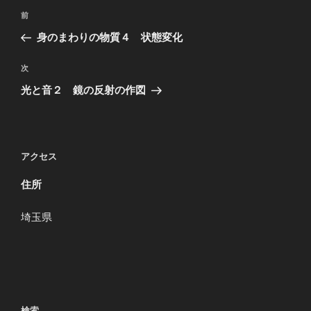
投
過
前
稿
去
身のまわりの物質４ 状態変化
ナ
の
ビ
投
次
次
稿
ゲ
の
光と音２ 鏡の反射の作図
投
ー
稿
シ
ョ
アクセス
ン
住所
埼玉県
検索