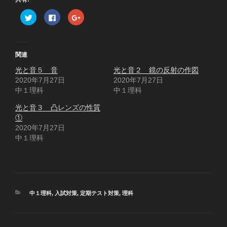
ク
F
ク
リ
a
リ
ッ
c
ッ
ク
e
ク
し
b
し
て
o
て
T
o
G
関連
w
k
o
i
で
o
光と音５ 音
t
共
g
光と音２ 鏡の反射の作図
t
有
l
2020年7月27日
2020年7月27日
e
す
e
r
る
+
中１理科
中１理科
で
に
で
共
は
共
有
ク
有
光と音３ 凸レンズの性質
(
リ
(
①
新
ッ
新
し
ク
し
2020年7月27日
い
し
い
ウ
て
ウ
中１理科
ィ
く
ィ
ン
だ
ン
ド
さ
ド
ウ
い
ウ
で
(
で
開
新
開
き
し
き
ま
い
ま
す
ウ
す
カ
中１理科
,
入試対策
,
定期テスト対策
,
理科
)
ィ
)
テ
ン
ド
ゴ
ウ
リ
で