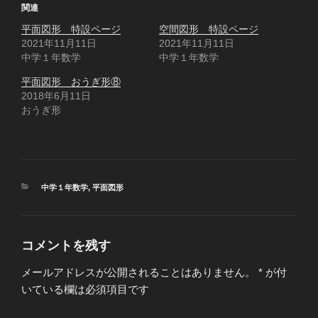
T
o
G
関連
w
k
o
i
で
o
平面図形 特設ページ
t
共
g
空間図形 特設ページ
t
有
l
2021年11月11日
2021年11月11日
e
す
e
r
る
+
中学１年数学
中学１年数学
で
に
で
共
は
共
有
ク
有
平面図形 おうぎ形⑧
(
リ
(
2018年6月11日
新
ッ
新
し
ク
し
おうぎ形
い
し
い
ウ
て
ウ
ィ
く
ィ
ン
だ
ン
ド
さ
ド
ウ
い
ウ
で
(
で
開
新
開
き
し
き
カ
中学１年数学
,
平面図形
ま
い
ま
す
ウ
す
テ
)
ィ
)
ゴ
ン
ド
リ
ウ
ー
で
コメントを残す
開
き
ま
メールアドレスが公開されることはありません。
*
が付
す
)
いている欄は必須項目です