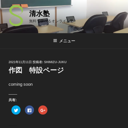
コ
ン
清水塾
テ
無料で学べるオンライン塾
ン
ツ
へ
メニュー
ス
キ
ッ
投
2021年11月11日
投稿者:
SHIMIZU-JUKU
プ
稿
作図 特設ページ
日:
coming soon
共有:
ク
F
ク
リ
a
リ
ッ
c
ッ
ク
e
ク
し
b
し
て
o
て