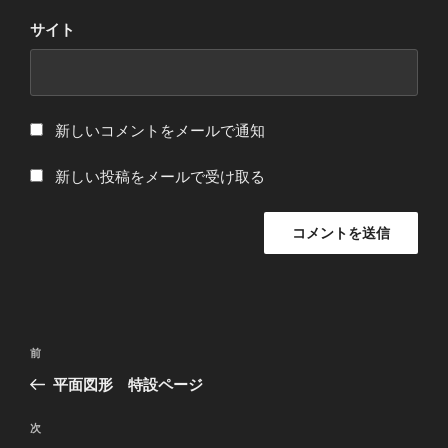
サイト
新しいコメントをメールで通知
新しい投稿をメールで受け取る
投
過
前
稿
去
平面図形 特設ページ
ナ
の
ビ
投
次
次