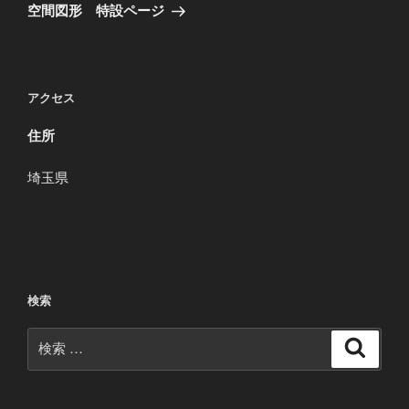
稿
ゲ
の
空間図形 特設ページ
投
ー
稿
シ
ョ
アクセス
ン
住所
埼玉県
検索
検
検
索
索: