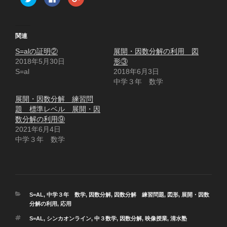
リ
a
リ
ッ
c
ッ
ク
e
ク
し
b
し
て
o
て
T
o
G
関連
w
k
o
i
で
o
S=alの証明②
t
共
g
展開・因数分解の利用 図
t
有
l
2018年5月30日
形③
e
す
e
r
る
+
S=al
2018年6月3日
で
に
で
共
は
共
中学３年 数学
有
ク
有
(
リ
(
展開・因数分解 練習問
新
ッ
新
し
ク
し
題 標準レベル 展開・因
い
し
い
ウ
て
ウ
数分解の利用⑨
ィ
く
ィ
2021年6月4日
ン
だ
ン
ド
さ
ド
中学３年 数学
ウ
い
ウ
で
(
で
開
新
開
き
し
き
ま
い
ま
す
ウ
す
)
ィ
)
ン
ド
カ
S=AL
,
中学３年 数学
,
因数分解
,
因数分解 練習問題
,
図形
,
展開・因数
ウ
で
テ
分解の利用
,
応用
開
ゴ
き
タ
S=AL
,
シンカオンライン
,
中３数学
,
因数分解
,
映像授業
,
清水塾
ま
リ
グ