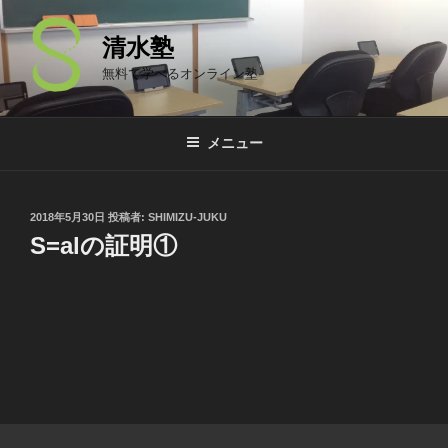
コ
ン
清水塾
テ
無料で学べるオンライン塾
ン
ツ
へ
メニュー
ス
キ
ッ
投
2018年5月30日
投稿者:
SHIMIZU-JUKU
プ
稿
S=alの証明①
日: