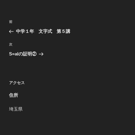
投
過
前
稿
去
中学１年 文字式 第５講
ナ
の
ビ
投
次
次
稿
ゲ
の
S=alの証明②
投
ー
稿
シ
ョ
アクセス
ン
住所
埼玉県